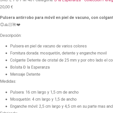
SKU:
E-PG-PM-401
Categoría:
D la Esperanza - Colección Pereg
20,00
€
Pulsera antirrobo para móvil en piel de vacuno, con colgant
😊
🙏🏻
🌺
❤️
Descripción:
Pulsera en piel de vacuno de varios colores
Fornitura dorada: mosquetón, detente y enganche movil
Colgante Detente de cristal de 25 mm y por otro lado el c
Bolsita
Đ la Esperanza
Mensaje Detente
Medidas:
Pulsera: 16 cm largo y 1,5 cm de ancho
Mosquetón: 4 cm largo y 1,5 de ancho
Enganche móvil: 2,5 cm largo y 4,5 cm en su parte mas anc