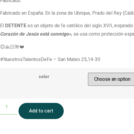
Fabricado:
Fabricado en España. En la zona de Ubrique, Prado del Rey (Cádi
El
DETENTE
es un objeto de fe católico del siglo XVII, inspira
Corazón de Jesús está conmigo»
, se usa como protección espiri
😊
🙏🏻
🌺
❤️
#NuestrosTalentosDeFe
–
San Mateo 25,14-30
color
Add to cart