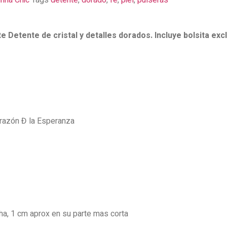
rina Chic
Tags
detente
,
dorado
,
fe
,
piel
,
pulseras
e Detente de cristal y detalles dorados. Incluye bolsita exc
orazón Đ la Esperanza
ha, 1 cm aprox en su parte mas corta