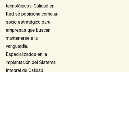
tecnológicos, Calidad en
Red se posiciona como un
socio estratégico para
empresas que buscan
mantenerse a la
vanguardia.
Especializados en la
implantación del Sistema
Integral de Calidad
Turística en Destinos
(SICTED), así como en la
norma ISO 9001 y otras
certificaciones de calidad,
trabajamos tanto con el
sector público como con
el privado.