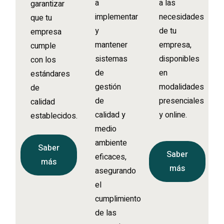
a
a las
garantizar
implementar
necesidades
que tu
y
de tu
empresa
mantener
empresa,
cumple
sistemas
disponibles
con los
de
en
estándares
gestión
modalidades
de
de
presenciales
calidad
calidad y
y online.
establecidos.
medio
ambiente
Saber
Saber
eficaces,
más
más
asegurando
el
cumplimiento
de las