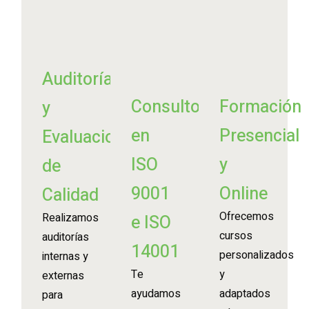
Auditorías
Consultoría
Formación
y
en
Presencial
Evaluaciones
ISO
y
de
9001
Online
Calidad
Ofrecemos
Realizamos
e ISO
cursos
auditorías
14001
personalizados
internas y
Te
y
externas
ayudamos
adaptados
para